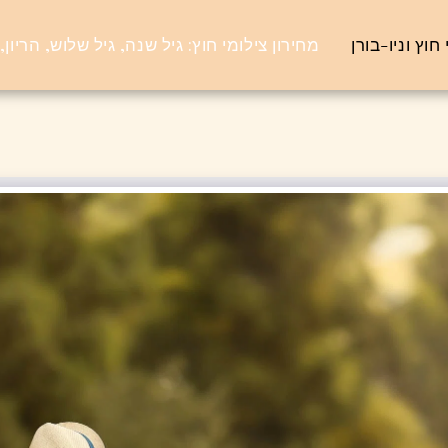
חוץ וניו-בורן
מחירון צילומי חוץ: גיל שנה, גיל שלוש, הריון