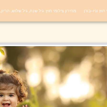
חוץ וניו-בורן
מחירון צילומי חוץ: גיל שנה, גיל שלוש, הריון